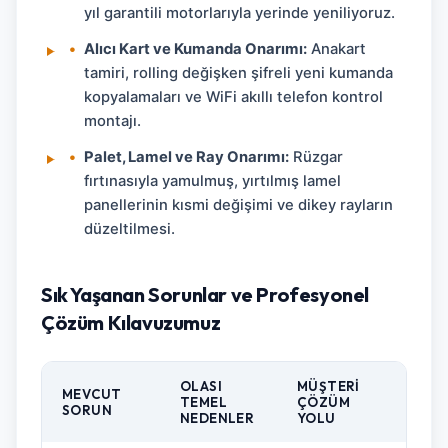
yıl garantili motorlarıyla yerinde yeniliyoruz.
•
Alıcı Kart ve Kumanda Onarımı:
Anakart
tamiri, rolling değişken şifreli yeni kumanda
kopyalamaları ve WiFi akıllı telefon kontrol
montajı.
•
Palet, Lamel ve Ray Onarımı:
Rüzgar
fırtınasıyla yamulmuş, yırtılmış lamel
panellerinin kısmi değişimi ve dikey rayların
düzeltilmesi.
Sık Yaşanan Sorunlar ve Profesyonel
Çözüm Kılavuzumuz
OLASI
MÜŞTERI
MEVCUT
TEMEL
ÇÖZÜM
SORUN
NEDENLER
YOLU