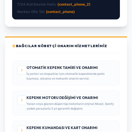
7/24 Acil Destek Hattı:
{contact_phone_2}
Merkez Ofis Tel:
{contact_phone}
BAĞCILAR NÖBETÇI ONARIM HIZMETLERIMIZ
OTOMATIK KEPENK TAMIRI VE ONARIMI
İş yerleri ve otoparklar için otomatik kepenklerde palet
kayması, sıkışma ve mekanik onarım servisi.
KEPENK MOTORU DEĞIŞIMI VE ONARIMI
Yanan veya güçten düşen tüp motorların orijinal Mosel, Somfy
yedek parçalarla 2 yıl garantili değişimi.
KEPENK KUMANDASI VE KART ONARIMI