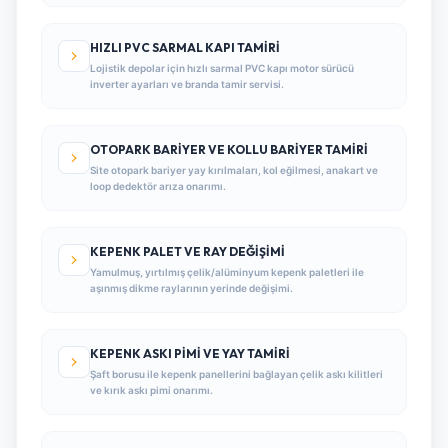
HIZLI PVC SARMAL KAPI TAMIRI
Lojistik depolar için hızlı sarmal PVC kapı motor sürücü
inverter ayarları ve branda tamir servisi.
OTOPARK BARIYER VE KOLLU BARIYER TAMIRI
Site otopark bariyer yay kırılmaları, kol eğilmesi, anakart ve
loop dedektör arıza onarımı.
KEPENK PALET VE RAY DEĞIŞIMI
Yamulmuş, yırtılmış çelik/alüminyum kepenk paletleri ile
aşınmış dikme raylarının yerinde değişimi.
KEPENK ASKI PIMI VE YAY TAMIRI
Şaft borusu ile kepenk panellerini bağlayan çelik askı kilitleri
ve kırık askı pimi onarımı.