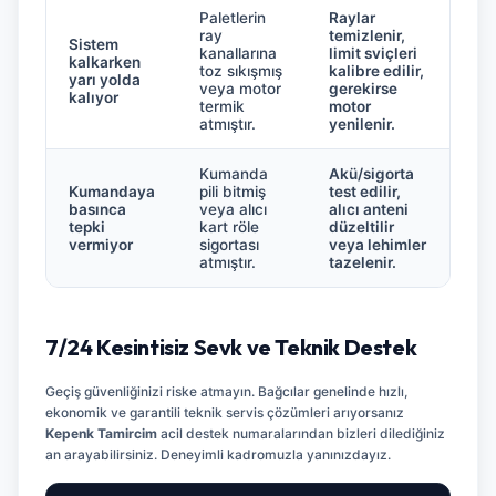
Paletlerin
Raylar
ray
temizlenir,
Sistem
kanallarına
limit sviçleri
kalkarken
toz sıkışmış
kalibre edilir,
yarı yolda
veya motor
gerekirse
kalıyor
termik
motor
atmıştır.
yenilenir.
Kumanda
Akü/sigorta
Kumandaya
pili bitmiş
test edilir,
basınca
veya alıcı
alıcı anteni
tepki
kart röle
düzeltilir
vermiyor
sigortası
veya lehimler
atmıştır.
tazelenir.
7/24 Kesintisiz Sevk ve Teknik Destek
Geçiş güvenliğinizi riske atmayın. Bağcılar genelinde hızlı,
ekonomik ve garantili teknik servis çözümleri arıyorsanız
Kepenk Tamircim
acil destek numaralarından bizleri dilediğiniz
an arayabilirsiniz. Deneyimli kadromuzla yanınızdayız.