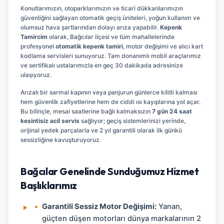
Konutlarımızın, otoparklarımızın ve ticari dükkanlarımızın
güvenliğini sağlayan otomatik geçiş üniteleri, yoğun kullanım ve
olumsuz hava şartlarından dolayı arıza yapabilir.
Kepenk
Tamircim
olarak, Bağcılar ilçesi ve tüm mahallelerinde
profesyonel
otomatik kepenk tamiri
, motor değişimi ve alıcı kart
kodlama servisleri sunuyoruz. Tam donanımlı mobil araçlarımız
ve sertifikalı ustalarımızla en geç 30 dakikada adresinize
ulaşıyoruz.
Arızalı bir sarmal kapının veya panjurun günlerce kilitli kalması
hem güvenlik zafiyetlerine hem de ciddi ısı kayıplarına yol açar.
Bu bilinçle, mesai saatlerine bağlı kalmaksızın
7 gün 24 saat
kesintisiz acil servis
sağlıyor; geçiş sistemlerinizi yerinde,
orijinal yedek parçalarla ve 2 yıl garantili olarak ilk günkü
sessizliğine kavuşturuyoruz.
Bağcılar Genelinde Sunduğumuz Hizmet
Başlıklarımız
•
Garantili Sessiz Motor Değişimi:
Yanan,
güçten düşen motorları dünya markalarının 2