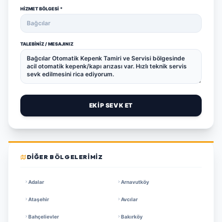
HIZMET BÖLGESI *
TALEBINIZ / MESAJINIZ
EKİP SEVK ET
DIĞER BÖLGELERIMIZ
Adalar
Arnavutköy
Ataşehir
Avcılar
Bahçelievler
Bakırköy